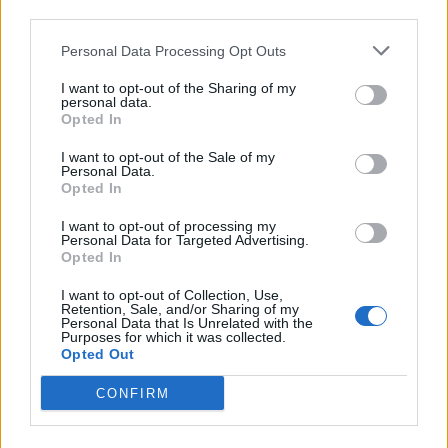
third parties.
SerRenato
25 aprile 2026
Risposte:
3
Personal Data Processing Opt Outs
Cascata di Cristallo
85kira
16 aprile 2026
Risposte:
12
I want to opt-out of the Sharing of my
personal data.
codice bonus da e-mail
Opted In
fragolina1969
16 aprile 2026
Risposte:
5
I want to opt-out of the Sale of my
la macchina del tempo
Personal Data.
chiccolina59
Opted In
16 aprile 2026
Risposte:
9
Giorno delle uova e dei conigli II ed.
I want to opt-out of processing my
-Giu-17
...
2
Personal Data for Targeted Advertising.
16 aprile 2026
Risposte:
31
Opted In
lode e critica :RUOTA A VAPORE
BIGIETTO
I want to opt-out of Collection, Use,
11 aprile 2026
Retention, Sale, and/or Sharing of my
Risposte:
1
Personal Data that Is Unrelated with the
Pasqua !
Purposes for which it was collected.
tosca45
Opted Out
8 aprile 2026
Risposte:
4
Centomani e una storia 2
CONFIRM
giocajo
...
112
113
114
8 aprile 2026
Risposte:
2.269
Evento corsa di mezzanotte. III edizione