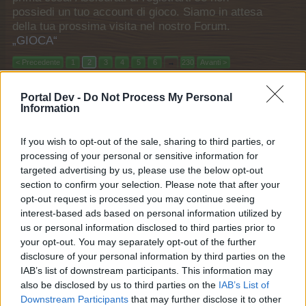
possiedi un tuo account di gioco. Siamo in attesa
della tua prossima visita nel nostro Forum.
„GIOCA“
< Precedente
1
2
3
4
5
6
→
230
Avanti >
Titolo
Ultimo messaggio ↓
Portal Dev -
Do Not Process My Personal
Information
appello giARDINI ALPINI
tesoro12
5 maggio 2026
Risposte:
4
If you wish to opt-out of the sale, sharing to third parties, or
gettoni
processing of your personal or sensitive information for
mammut79
targeted advertising by us, please use the below opt-out
4 maggio 2026
Risposte:
3
section to confirm your selection. Please note that after your
Ritorno alla caverna del sussurro d'ossa
opt-out request is processed you may continue seeing
.selly11.
...
2
30 aprile 2026
Risposte:
23
interest-based ads based on personal information utilized by
Cappellino da baseball (?)
us or personal information disclosed to third parties prior to
ecco
...
2
your opt-out. You may separately opt-out of the further
30 aprile 2026
Risposte:
39
disclosure of your personal information by third parties on the
Assistenti a metà prezzo
IAB’s list of downstream participants. This information may
seralian
also be disclosed by us to third parties on the
IAB’s List of
27 aprile 2026
Risposte:
1
Downstream Participants
that may further disclose it to other
Nuovo mulino per mangime