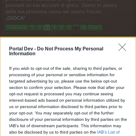
possiedi un tuo account di gioco. Siamo in attesa
della tua prossima visita nel nostro Forum.
„GIOCA“
< Precedente
1
2
3
4
5
6
→
230
Avanti >
Titolo
Ultimo messaggio ↓
Portal Dev -
Do Not Process My Personal
Farmerama Auguroni
Information
tosca45
1 marzo 2026
Risposte:
1
regina del carnevale
If you wish to opt-out of the sale, sharing to third parties, or
Kamut
processing of your personal or sensitive information for
20 febbraio 2026
Risposte:
9
targeted advertising by us, please use the below opt-out
san valentino 2026
section to confirm your selection. Please note that after your
chiccolina59
20 febbraio 2026
opt-out request is processed you may continue seeing
Risposte:
3
interest-based ads based on personal information utilized by
Calendario di S. Valentino
Piacenza
us or personal information disclosed to third parties prior to
19 febbraio 2026
Risposte:
16
your opt-out. You may separately opt-out of the further
Cafè Bagliore Alpino - Evento ricorrente
disclosure of your personal information by third parties on the
.selly11.
IAB’s list of downstream participants. This information may
16 febbraio 2026
Risposte:
5
also be disclosed by us to third parties on the
IAB’s List of
valle alpina: troppo umus di qualità in