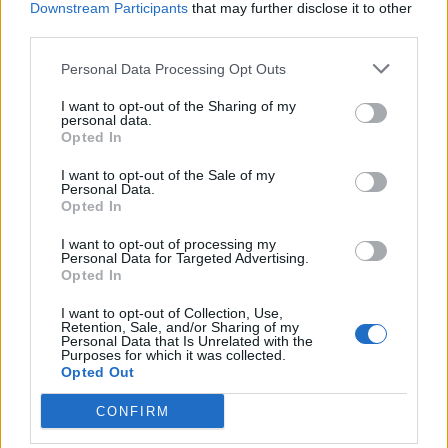
Downstream Participants
that may further disclose it to other
produzione help
third parties.
sbianca
16 febbraio 2026
Risposte:
3
Personal Data Processing Opt Outs
Festival delle lucciole
moppina64
12 febbraio 2026
Risposte:
12
I want to opt-out of the Sharing of my
personal data.
Fiorini: l'esborso più basso
Opted In
furittu57
12 febbraio 2026
Risposte:
9
I want to opt-out of the Sale of my
Giochino "trova cose nascoste"
Personal Data.
moppina64
Opted In
10 febbraio 2026
Risposte:
4
codice bonus
I want to opt-out of processing my
lavalledelleregine11
Personal Data for Targeted Advertising.
6 febbraio 2026
Risposte:
6
Opted In
grazie per i bonus
-iz1dgg-
I want to opt-out of Collection, Use,
6 febbraio 2026
Retention, Sale, and/or Sharing of my
Risposte:
2
Personal Data that Is Unrelated with the
distintivi Valle delle stelle alpine e non solo
Purposes for which it was collected.
roccobimbi03
Opted Out
5 febbraio 2026
Risposte:
5
cos'è la telecamera spia?
CONFIRM
kotokoFC
...
2
3
4
5 febbraio 2026
Risposte:
62