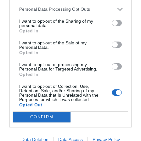
Annunci ufficiali
Personal Data Processing Opt Outs
Avvisi tecnici
Eventi
I want to opt-out of the Sharing of my
Blog sviluppatori
personal data.
Opted In
FAQ gioco
I want to opt-out of the Sale of my
Indice / descrizioni
Personal Data.
FAQ gioco
Opted In
FAQ eventi
I want to opt-out of processing my
FAQ tecniche
Personal Data for Targeted Advertising.
FAQ pagamenti
Opted In
FAQ ALPI
I want to opt-out of Collection, Use,
Retention, Sale, and/or Sharing of my
Help
Personal Data that Is Unrelated with the
Purposes for which it was collected.
Domande generali
Opted Out
Domande tecniche
Novellini
CONFIRM
Utenti e gioco
Cerca amici
Data Deletion
Data Access
Privacy Policy
Concorsi ufficiali del forum