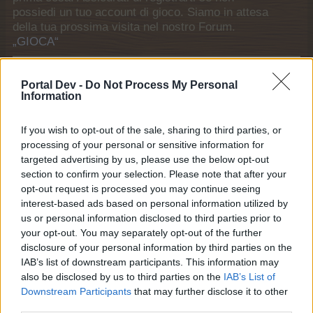
possiedi un tuo account di gioco. Siamo in attesa
della tua prossima visita nel nostro Forum.
„GIOCA“
Link generali
Portal Dev -
Do Not Process My Personal
Information
Home
Forum
If you wish to opt-out of the sale, sharing to third parties, or
Utenti in vista
processing of your personal or sensitive information for
Ultime attività
targeted advertising by us, please use the below opt-out
section to confirm your selection. Please note that after your
Accedi o registrati
opt-out request is processed you may continue seeing
Aiuto
interest-based ads based on personal information utilized by
us or personal information disclosed to third parties prior to
Lista dei forum
your opt-out. You may separately opt-out of the further
disclosure of your personal information by third parties on the
Regole della casa
IAB’s list of downstream participants. This information may
Regole della casa
also be disclosed by us to third parties on the
IAB’s List of
Downstream Participants
that may further disclose it to other
La centrale
third parties.