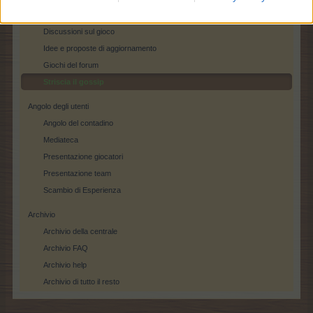
Lodi e critiche
Discussioni sul gioco
Idee e proposte di aggiornamento
Giochi del forum
Striscia il gossip
Angolo degli utenti
Angolo del contadino
Mediateca
Presentazione giocatori
Presentazione team
Scambio di Esperienza
Archivio
Archivio della centrale
Archivio FAQ
Archivio help
Archivio di tutto il resto