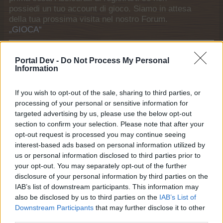
possiedi un tuo account di gioco. Siamo in attesa
della tua prossima visita nel nostro Forum.
„GIOCA“
Link generali
Portal Dev -
Do Not Process My Personal
Information
Home
Forum
If you wish to opt-out of the sale, sharing to third parties, or
Utenti in vista
processing of your personal or sensitive information for
Ultime attività
targeted advertising by us, please use the below opt-out
section to confirm your selection. Please note that after your
Accedi o registrati
opt-out request is processed you may continue seeing
Aiuto
interest-based ads based on personal information utilized by
us or personal information disclosed to third parties prior to
Lista dei forum
your opt-out. You may separately opt-out of the further
disclosure of your personal information by third parties on the
Regole della casa
IAB’s list of downstream participants. This information may
Regole della casa
also be disclosed by us to third parties on the
IAB’s List of
Downstream Participants
that may further disclose it to other
La centrale
third parties.