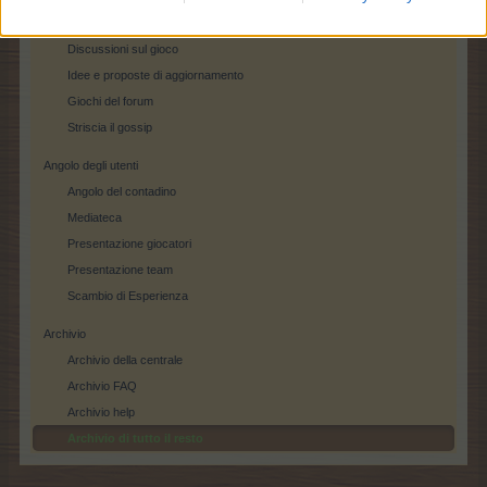
Lodi e critiche
Discussioni sul gioco
Idee e proposte di aggiornamento
Giochi del forum
Striscia il gossip
Angolo degli utenti
Angolo del contadino
Mediateca
Presentazione giocatori
Presentazione team
Scambio di Esperienza
Archivio
Archivio della centrale
Archivio FAQ
Archivio help
Archivio di tutto il resto