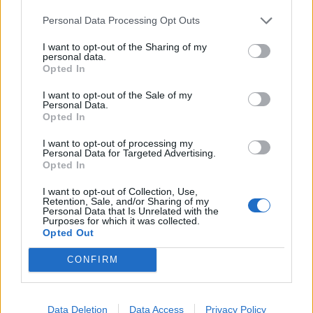
Annunci ufficiali
Personal Data Processing Opt Outs
Avvisi tecnici
Eventi
I want to opt-out of the Sharing of my
Blog sviluppatori
personal data.
Opted In
FAQ gioco
I want to opt-out of the Sale of my
Indice / descrizioni
Personal Data.
FAQ gioco
Opted In
FAQ eventi
I want to opt-out of processing my
FAQ tecniche
Personal Data for Targeted Advertising.
FAQ pagamenti
Opted In
FAQ ALPI
I want to opt-out of Collection, Use,
Retention, Sale, and/or Sharing of my
Help
Personal Data that Is Unrelated with the
Purposes for which it was collected.
Domande generali
Opted Out
Domande tecniche
Novellini
CONFIRM
Utenti e gioco
Cerca amici
Data Deletion
Data Access
Privacy Policy
Concorsi ufficiali del forum