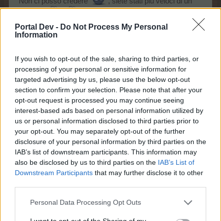
Non ci posso credere
, siete stati più veloci di un
fulmine!
Ho capito, col prossimo ci dobbiamo
Portal Dev -
Do Not Process My Personal
Information
impegnare di più!
If you wish to opt-out of the sale, sharing to third parties, or
processing of your personal or sensitive information for
La risposta esatta era "Tom
targeted advertising by us, please use the below opt-out
section to confirm your selection. Please note that after your
Cruise"
opt-out request is processed you may continue seeing
interest-based ads based on personal information utilized by
us or personal information disclosed to third parties prior to
Ecco l'immagine originale che abbiamo utilizato
your opt-out. You may separately opt-out of the further
disclosure of your personal information by third parties on the
IAB’s list of downstream participants. This information may
also be disclosed by us to third parties on the
IAB’s List of
Downstream Participants
that may further disclose it to other
third parties.
Personal Data Processing Opt Outs
I want to opt-out of the Sharing of my