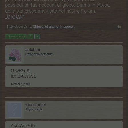
possiedi un tuo account di gioco. Siamo in attesa
della tua prossima visita nel nostro Forum.
„GIOCA“
Stato discussione:
Chiusa ad ulteriori risposte.
< Precedente
1
2
antobon
Colonnello del forum
GIORGIA
ID: 26837391
4 marzo 2018
giraepirolla
Apprendista
Asia Argento