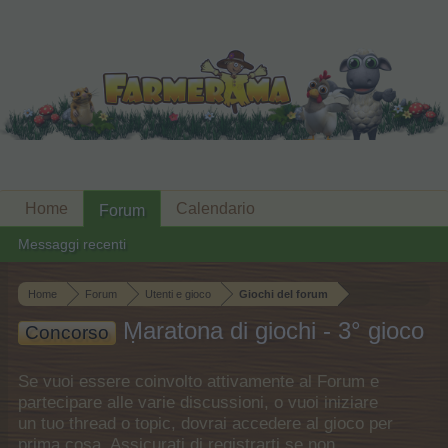
Home
Calendario
Forum
Messaggi recenti
Home
Forum
Utenti e gioco
Giochi del forum
Ṃaratona di giochi - 3° gioco
Concorso
Se vuoi essere coinvolto attivamente al Forum e
partecipare alle varie discussioni, o vuoi iniziare
un tuo thread o topic, dovrai accedere al gioco per
prima cosa. Assicurati di registrarti se non