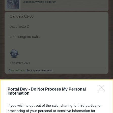
Leggenda vivente del forum
Candela 01-06
pacchetto 2
5 x mangime extra
2 dicembre 2024
A
annaalbano
piace questo elemento.
Portal Dev -
Do Not Process My Personal
.selly11.
Information
Comandante del forum
If you wish to opt-out of the sale, sharing to third parties, or
aperto il 2 regalo
processing of your personal or sensitive information for