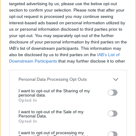
5 m.e.
targeted advertising by us, please use the below opt-out
2 dicembre 2024
section to confirm your selection. Please note that after your
opt-out request is processed you may continue seeing
A
kotokoFC
e
annaalbano
piace questo elemento.
interest-based ads based on personal information utilized by
us or personal information disclosed to third parties prior to
your opt-out. You may separately opt-out of the further
disclosure of your personal information by third parties on the
annaalbano
Leggenda vivente del forum
IAB’s list of downstream participants. This information may
also be disclosed by us to third parties on the
IAB’s List of
Downstream Participants
that may further disclose it to other
aperto 2 regalo 5 mangimi extra
third parties.
2 dicembre 2024
Personal Data Processing Opt Outs
A
kotokoFC
piace questo elemento.
I want to opt-out of the Sharing of my
personal data.
Opted In
loretana
Signore del forum
I want to opt-out of the Sale of my
Personal Data.
Opted In
aperto il 2 regalo
I want to opt-out of processing my
5M.E.