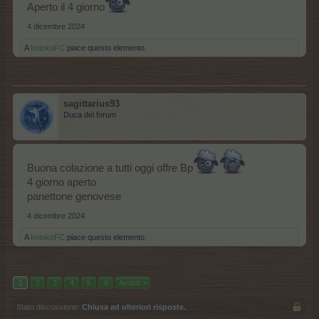
Aperto il 4 giorno
4 dicembre 2024
A
kotokoFC
piace questo elemento.
sagittarius93
Duca del forum
Buona colazione a tutti oggi offre Bp
4 giorno aperto
panettone genovese
4 dicembre 2024
A
kotokoFC
piace questo elemento.
1
2
3
4
5
6
Avanti >
Stato discussione:
Chiusa ad ulteriori risposte.