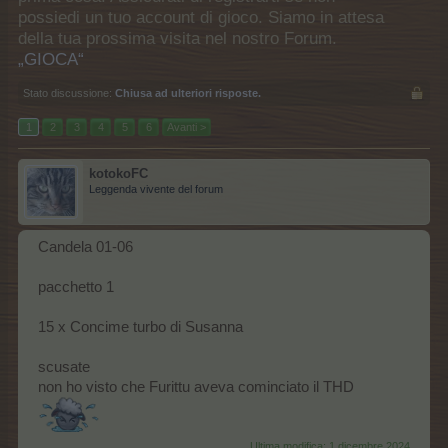
possiedi un tuo account di gioco. Siamo in attesa
della tua prossima visita nel nostro Forum.
„GIOCA“
Stato discussione:
Chiusa ad ulteriori risposte.
1
2
3
4
5
6
Avanti >
kotokoFC
Leggenda vivente del forum
Candela 01-06
pacchetto 1
15 x Concime turbo di Susanna
scusate
non ho visto che Furittu aveva cominciato il THD
Ultima modifica:
1 dicembre 2024