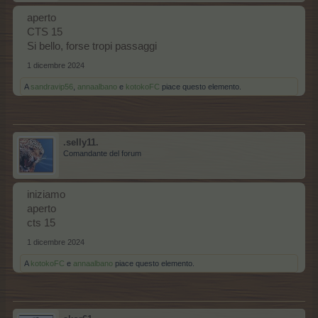
aperto
CTS 15
Si bello, forse tropi passaggi
1 dicembre 2024
A
sandravip56
,
annaalbano
e
kotokoFC
piace questo elemento.
.selly11.
Comandante del forum
iniziamo
aperto
cts 15
1 dicembre 2024
A
kotokoFC
e
annaalbano
piace questo elemento.