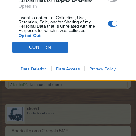
Personal Data for Targeted Advertising.
Opted In
2 dicembre 2024
A
kotokoFC
piace questo elemento.
I want to opt-out of Collection, Use,
Retention, Sale, and/or Sharing of my
Personal Data that Is Unrelated with the
Purposes for which it was collected.
Opted Out
sagittarius93
Duca del forum
CONFIRM
giorno 2 regalo aperto
5 mangime extra
Data Deletion
Data Access
Privacy Policy
2 dicembre 2024
A
kotokoFC
piace questo elemento.
skor61
Custode del forum
Aperto il giorno 2 regalo 5ME