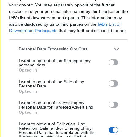
Devo dotarmi di sufficienti cerotti?
your opt-out. You may separately opt-out of the further
disclosure of your personal information by third parties on the
IAB’s list of downstream participants. This information may
also be disclosed by us to third parties on the
IAB’s List of
Downstream Participants
that may further disclose it to other
third parties.
La giusta selezione di cestini è disponibile per l'acquisto
sul mercato.
Personal Data Processing Opt Outs
I want to opt-out of the Sharing of my
personal data.
Opted In
I want to opt-out of the Sale of my
Personal Data.
Opted In
I want to opt-out of processing my
Personal Data for Targeted Advertising.
Opted In
I want to opt-out of Collection, Use,
Retention, Sale, and/or Sharing of my
Personal Data that Is Unrelated with the
Purposes for which it was collected.