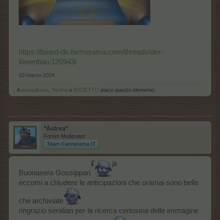
https://board-de.farmerama.com/threads/der-
löwenbau.120943/
10 marzo 2024
A
annaalbano
,
Yentha
e
BIGIETTO
piace questo elemento.
*Astrea*
Forum Moderator
Team Farmerama IT
Buonasera Gossippari
eccomi a chiudere le anticipazioni che oramai sono belle
che archiviate
ringrazio seralian per la ricerca certosina delle immagine