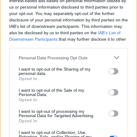
interest-based ads based on personal information utilized by
l'indizio
us or personal information disclosed to third parties prior to
your opt-out. You may separately opt-out of the further
Il Vostro Team Farmerama
disclosure of your personal information by third parties on the
IAB’s list of downstream participants. This information may
1 marzo 2018
also be disclosed by us to third parties on the
IAB’s List of
A
momimelli
e
[.marzia.]1951
piace questo elemento.
Downstream Participants
that may further disclose it to other
third parties.
Personal Data Processing Opt Outs
OcaBisoca
Autore in erba
I want to opt-out of the Sharing of my
personal data.
Opted In
a un piatto di spaghetti
OcaBisoca
I want to opt-out of the Sale of my
ID: 6578542
Personal Data.
Opted In
1 marzo 2018
I want to opt-out of processing my
Personal Data for Targeted Advertising.
Opted In
Titta64
Conte del forum
I want to opt-out of Collection, Use,
Retention, Sale, and/or Sharing of my