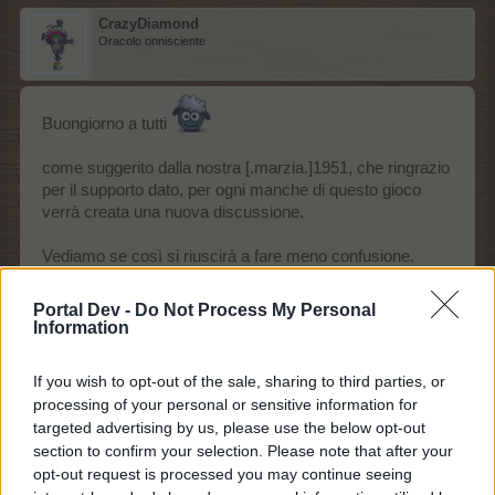
CrazyDiamond
Oracolo onnisciente
Buongiorno a tutti
come suggerito dalla nostra [.marzia.]1951, che ringrazio
per il supporto dato, per ogni manche di questo gioco
verrà creata una nuova discussione.
Vediamo se così si riuscirà a fare meno confusione.
Pertanto il primo gioco è stato diviso da questo e chiuso.
Portal Dev -
Do Not Process My Personal
Information
Ricordo che ora stiamo giocando a ''A cosa sto
pensando?'', trovate tutte le informazioni nel primo
If you wish to opt-out of the sale, sharing to third parties, or
post di questa discussione
. Vi prego basta col numero
processing of your personal or sensitive information for
targeted advertising by us, please use the below opt-out
dei coriandoli
section to confirm your selection. Please note that after your
opt-out request is processed you may continue seeing
Buona giornata a tutti, e appuntamento alle dieci con