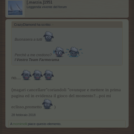
[.marzia.]1951
Leggenda vivente del forum
CrazyDiamond ha scritto:
↑
Buonasera a tutti
Perchè a me credono?
l Vostro Team Farmerama
no....
(
magari cancellare"coriandoli "ovunque e mettere in prima
pagina ed in evidenza il gioco del momento?...poi mi
eclisso,prometto
)
28 febbraio 2018
A
momimelli
piace questo elemento.