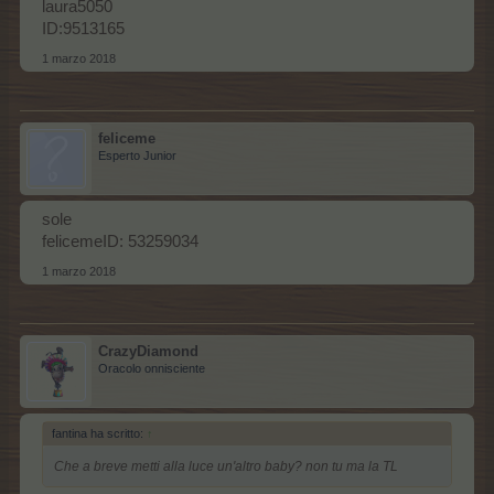
laura5050
ID:9513165
1 marzo 2018
feliceme
Esperto Junior
sole
felicemeID: 53259034
1 marzo 2018
CrazyDiamond
Oracolo onnisciente
fantina ha scritto:
↑
Che a breve metti alla luce un'altro baby? non tu ma la TL