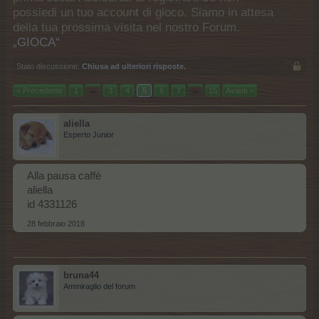
possiedi un tuo account di gioco. Siamo in attesa
della tua prossima visita nel nostro Forum.
„GIOCA“
Stato discussione:
Chiusa ad ulteriori risposte.
< Precedente
1
←
3
4
5
6
7
→
15
Avanti >
aliella
Esperto Junior
Alla pausa caffè
aliella
id 4331126
28 febbraio 2018
bruna44
Ammiraglio del forum