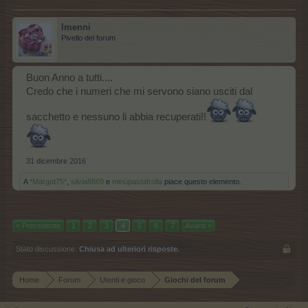
lmenni
Pivello del forum
Buon Anno a tutti....
Credo che i numeri che mi servono siano usciti dal
sacchetto e nessuno li abbia recuperati!!
31 dicembre 2016
A
*Margot75*
,
silvia8869
e
minùpastafrolla
piace questo elemento.
< Precedente
1
2
3
4
5
6
7
Avanti >
Stato discussione:
Chiusa ad ulteriori risposte.
Home
Forum
Utenti e gioco
Giochi del forum