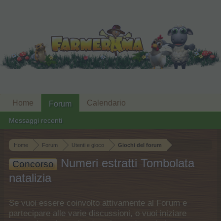
Home
Calendario
Forum
Messaggi recenti
Home
Forum
Utenti e gioco
Giochi del forum
Numeri estratti Tombolata
Concorso
natalizia
Se vuoi essere coinvolto attivamente al Forum e
partecipare alle varie discussioni, o vuoi iniziare