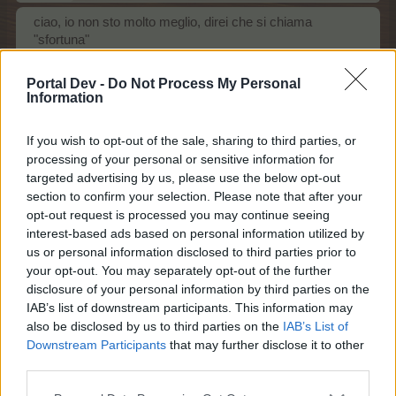
ciao, io non sto molto meglio, direi che si chiama
"sfortuna"
mai disperarsi, Margot, finche vengono estratti c'è
sempre speranza.
Portal Dev -
Do Not Process My Personal
approfitto per augurare buon anno a tutti
Information
30 dicembre 2016
If you wish to opt-out of the sale, sharing to third parties, or
A
*Margot75*
,
minùpastafrolla
e
cavolettodibruxel
piace questo elemento.
processing of your personal or sensitive information for
targeted advertising by us, please use the below opt-out
section to confirm your selection. Please note that after your
-*Anjo*-
opt-out request is processed you may continue seeing
Leggenda vivente del forum
interest-based ads based on personal information utilized by
us or personal information disclosed to third parties prior to
your opt-out. You may separately opt-out of the further
disclosure of your personal information by third parties on the
Buon giorno
IAB’s list of downstream participants. This information may
also be disclosed by us to third parties on the
IAB’s List of
Ma insomma, possibile che io debba fare sempre la
Downstream Participants
that may further disclose it to other
figura della mangiona?
third parties.