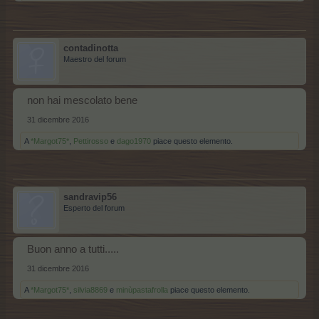
contadinotta
Maestro del forum
non hai mescolato bene
31 dicembre 2016
A
*Margot75*
,
Pettirosso
e
dago1970
piace questo elemento.
sandravip56
Esperto del forum
Buon anno a tutti.....
31 dicembre 2016
A
*Margot75*
,
silvia8869
e
minùpastafrolla
piace questo elemento.