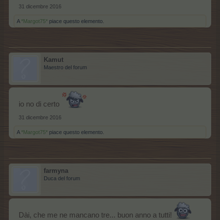
31 dicembre 2016
A
*Margot75*
piace questo elemento.
Kamut
Maestro del forum
io no di certo
31 dicembre 2016
A
*Margot75*
piace questo elemento.
farmyna
Duca del forum
Dài, che me ne mancano tre... buon anno a tutti!