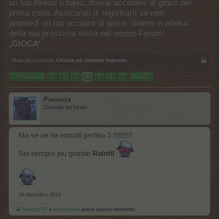
un tuo thread o topic, dovrai accedere al gioco per
prima cosa. Assicurati di registrarti se non
possiedi un tuo account di gioco. Siamo in attesa
della tua prossima visita nel nostro Forum.
„GIOCA“
Stato discussione:
Chiusa ad ulteriori risposte.
< Precedente
1
2
3
4
5
6
7
Avanti >
Piacenza
Custode del forum
Ma se ne ha estratti perfino 3 !!!!!!!!!!
Sei sempre più grande
Rainfil
29 dicembre 2016
A
*Margot75*
e
lolynomade
piace questo elemento.