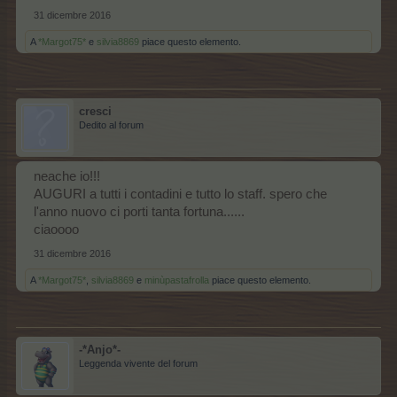
31 dicembre 2016
A
*Margot75*
e
silvia8869
piace questo elemento.
cresci
Dedito al forum
neache io!!!
AUGURI a tutti i contadini e tutto lo staff. spero che
l'anno nuovo ci porti tanta fortuna......
ciaoooo
31 dicembre 2016
A
*Margot75*
,
silvia8869
e
minùpastafrolla
piace questo elemento.
-*Anjo*-
Leggenda vivente del forum