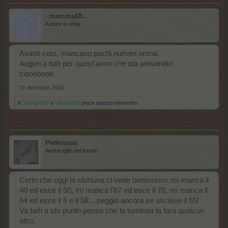
..mamma68..
Autore in erba
Avanti così, mancano pochi numeri ormai.
Auguri a tutti per quest'anno che stà arrivando!
ciaoooooo
31 dicembre 2016
A
*Margot75*
e
silvia8869
piace questo elemento.
Pettirosso
Ammiraglio del forum
Certo che oggi la sfortuna ci vede benissimo: mi manca il
40 ed esce il 50, mi manca l'87 ed esce il 78, mi manca il
64 ed esce il 6 e il 58....peggio ancora se uscisse il 65!
Va beh a sto punto penso che la tombola la farà qualcun
altro.