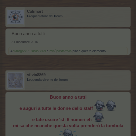
Calimart
Frequentatore del forum
Buon anno a tutti
31 dicembre 2016
A
*Margot75*
,
silvia8869
e
minùpastafrolla
piace questo elemento.
silvia8869
Leggenda vivente del forum
Buon anno a tutti
e auguri a tutte le donne dello staff
e fate uscire 'sti 8 numeri eh
mi sa che neanche questa volta prenderò la tombola