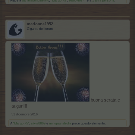
Piace a
danielabendinelli46
,
*Margot75*
,
redjovhie77
e a
1 altra persona
.
marionne1952
Gigante del forum
buona serata e
auguri!!!
31 dicembre 2016
A
*Margot75*
,
silvia8869
e
minùpastafrolla
piace questo elemento.