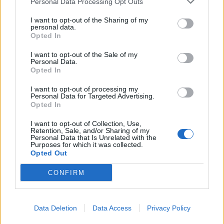
Personal Data Processing Opt Outs
CrazyDiamond ha scritto:
↑
I want to opt-out of the Sharing of my
altrimenti anjo se lo sarebbe mangiato credendolo un
personal data.
cioccolatino
Opted In
I want to opt-out of the Sale of my
Non ho mangiato nessun numero, che sia chiaro!
Personal Data.
Opted In
Sono tutti qui nel sacchetto
aspettate che do una
I want to opt-out of processing my
Personal Data for Targeted Advertising.
bella mescolata
magari qualcuno chiude l'anno in
Opted In
bellezza con una bella tombola!!!
I want to opt-out of Collection, Use,
Retention, Sale, and/or Sharing of my
Vi ricordo che giochiamo per la TOMBOLA
Personal Data that Is Unrelated with the
Purposes for which it was collected.
(non dichiarate ambi, terni, quaterne e cinquine
Opted Out
perché non sono più validi)
CONFIRM
Data Deletion
Data Access
Privacy Policy