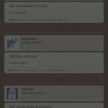
326 incantatore di tucani
15 ottobre 2017
Piace a
macchè
,
kingmob
,
[.marzia.]1951
e ad
altri 3
.
massirama
Esperto del forum
385 fiore dell'isola
15 ottobre 2017
Piace a
macchè
,
kingmob
,
[.marzia.]1951
e ad
altri 3
.
bruna44
Ammiraglio del forum
341 cavalcatore di trchechi