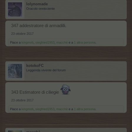
lolynomade
Oracolo onnisciente
347 addestratore di armadilli.
23 ottobre 2017
Piace a
kingmob
,
siegfried1953
,
macchè
e a
1 altra persona
.
kotokoFC
Leggenda vivente del forum
343 Estimatore di ciliegie
23 ottobre 2017
Piace a
kingmob
,
siegfried1953
,
macchè
e a
1 altra persona
.