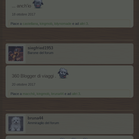
... anch'io
18 ottobre 2017
Piace a
castellana
,
kingmob
,
lolynomade
e ad
altri 3
.
siegfried1953
Barone del forum
360 Blogger di viaggi .
20 ottobre 2017
Piace a
macchè
,
kingmob
,
bruna44
e ad
altri 3
.
bruna44
Ammiraglio del forum