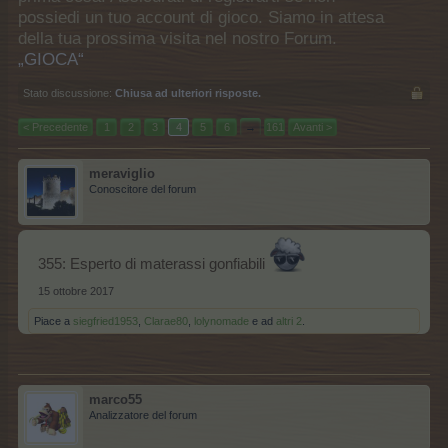
possiedi un tuo account di gioco. Siamo in attesa
della tua prossima visita nel nostro Forum.
„GIOCA“
Stato discussione:
Chiusa ad ulteriori risposte.
< Precedente
1
2
3
4
5
6
→
161
Avanti >
meraviglio
Conoscitore del forum
355: Esperto di materassi gonfiabili
15 ottobre 2017
Piace a
siegfried1953
,
Clarae80
,
lolynomade
e ad
altri 2
.
marco55
Analizzatore del forum