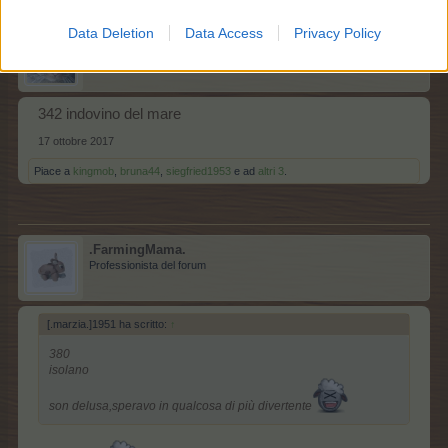
Data Deletion
Data Access
Privacy Policy
kotokoFC
Leggenda vivente del forum
342 indovino del mare
17 ottobre 2017
Piace a
kingmob
,
bruna44
,
siegfried1953
e ad
altri 3
.
.FarmingMama.
Professionista del forum
[.marzia.]1951 ha scritto:
↑
380
isolano
son delusa,speravo in qualcosa di più divertente