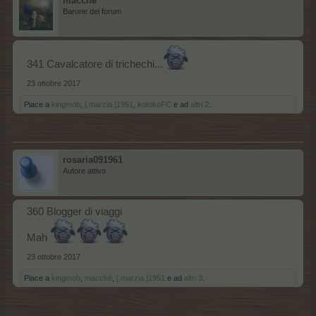
macchè
Barone del forum
341 Cavalcatore di trichechi...
23 ottobre 2017
Piace a
kingmob
,
[.marzia.]1951
,
kotokoFC
e ad
altri 2
.
rosaria091961
Autore attivo
360 Blogger di viaggi
Mah
23 ottobre 2017
Piace a
kingmob
,
macchè
,
[.marzia.]1951
e ad
altri 3
.