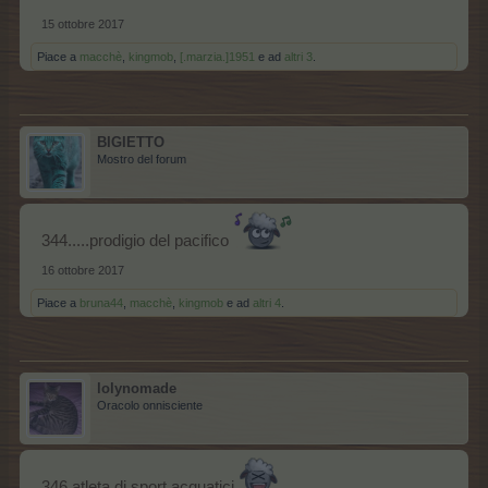
15 ottobre 2017
Piace a
macchè
,
kingmob
,
[.marzia.]1951
e ad
altri 3
.
BIGIETTO
Mostro del forum
344.....prodigio del pacifico
16 ottobre 2017
Piace a
bruna44
,
macchè
,
kingmob
e ad
altri 4
.
lolynomade
Oracolo onnisciente
346 atleta di sport acquatici