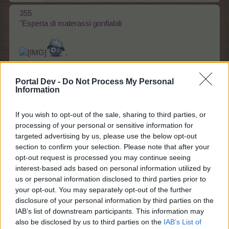
355
"Esperta di materassi gonfiabili
.
16 ottobre 2017
Portal Dev -
Do Not Process My Personal
Piace a
castellana
,
BIGIETTO
,
macchè
e ad
altri 5
.
Information
If you wish to opt-out of the sale, sharing to third parties, or
fragolina68
processing of your personal or sensitive information for
Commissario del forum
targeted advertising by us, please use the below opt-out
section to confirm your selection. Please note that after your
opt-out request is processed you may continue seeing
interest-based ads based on personal information utilized by
Livello 333: profeta della tundra
us or personal information disclosed to third parties prior to
17 ottobre 2017
your opt-out. You may separately opt-out of the further
Piace a
kingmob
,
kotokoFC
,
siegfried1953
e ad
altri 3
.
disclosure of your personal information by third parties on the
IAB’s list of downstream participants. This information may
also be disclosed by us to third parties on the
IAB’s List of