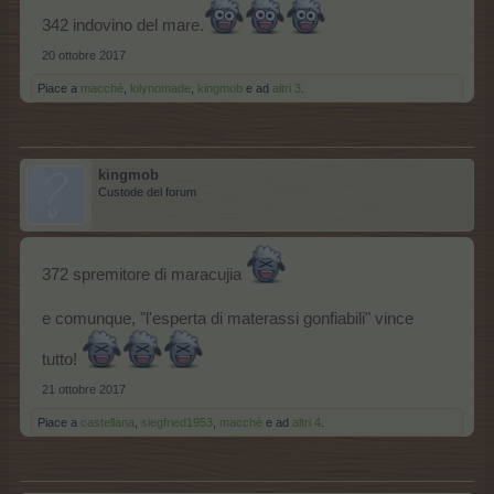
342 indovino del mare.
20 ottobre 2017
Piace a
macchè
,
lolynomade
,
kingmob
e ad
altri 3
.
kingmob
Custode del forum
372 spremitore di maracujia
e comunque, "l'esperta di materassi gonfiabili" vince
tutto!
21 ottobre 2017
Piace a
castellana
,
siegfried1953
,
macchè
e ad
altri 4
.