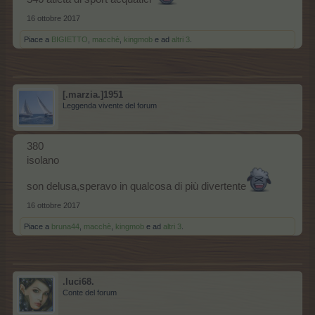
16 ottobre 2017
Piace a
BIGIETTO
,
macchè
,
kingmob
e ad
altri 3
.
[.marzia.]1951
Leggenda vivente del forum
380
isolano
son delusa,speravo in qualcosa di più divertente
16 ottobre 2017
Piace a
bruna44
,
macchè
,
kingmob
e ad
altri 3
.
.luci68.
Conte del forum