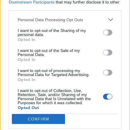
Downstream Participants
that may further disclose it to other
-Beppina-
third parties.
Apprendista
Personal Data Processing Opt Outs
327 Ribelle dei rinoceronti.... com'era? Al mio via....
I want to opt-out of the Sharing of my
personal data.
Opted In
17 ottobre 2017
I want to opt-out of the Sale of my
Piace a
castellana
,
kingmob
,
kotokoFC
e ad
altri 4
.
Personal Data.
Opted In
I want to opt-out of processing my
Personal Data for Targeted Advertising.
macchè
Opted In
Barone del forum
I want to opt-out of Collection, Use,
Retention, Sale, and/or Sharing of my
Personal Data that Is Unrelated with the
340..Principe dei pitoni..
..sempre al maschile però.
Purposes for which it was collected.
Opted Out
17 ottobre 2017
CONFIRM
Piace a
castellana
,
kingmob
,
kotokoFC
e ad
altri 4
.