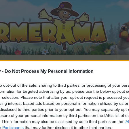
v -
Do Not Process My Personal Information
to opt-out of the sale, sharing to third parties, or processing of your per
formation for targeted advertising by us, please use the below opt-out s
ompletamente tradotti
r selection. Please note that after your opt-out request is processed y
o 2026
.
eing interest-based ads based on personal information utilized by us or
disclosed to third parties prior to your opt-out. You may separately opt-
rtecipare alle varie discussioni, o vuoi iniziare un tuo thre
losure of your personal information by third parties on the IAB’s list of
iedi un tuo account di gioco. Siamo in attesa della tua pross
. This information may also be disclosed by us to third parties on the
IA
Participants
that may further disclose it to other third parties.