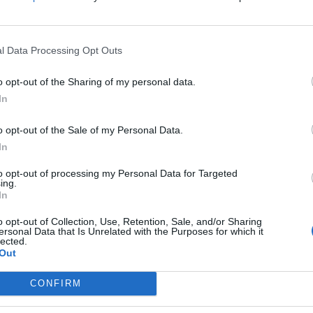
l Data Processing Opt Outs
ormativi degli eventi potrebbero contenere parti di testo non completam
o opt-out of the Sharing of my personal data.
In
tato ed il problema verrà presumibilmente sistemato nei prossimi giorni
o opt-out of the Sale of my Personal Data.
In
to opt-out of processing my Personal Data for Targeted
ing.
In
o opt-out of Collection, Use, Retention, Sale, and/or Sharing
ersonal Data that Is Unrelated with the Purposes for which it
lected.
Out
CONFIRM