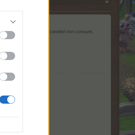
ente tradotti o riportanti caratteri non consueti.
.